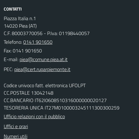
CONTATTI
Piazza Italia n.1
14020 Piea (AT)
C.F. 80003770056 - P.Iva: 01198440057
Telefono:
0141 901650
Fax: 0141 901650
E-mail:
PEC:
Codice univoco fatt. elettronica UFOLPT
CC.POSTALE 13042148
CC.BANCARIO IT62I0608510316000000020127
TESORERIA UNICA IT27M0100003245111300300259
Ufficio relazioni con il pubblico
Uffici e orari
Numeri utili