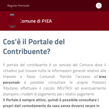
Regione Piemonte
Comune di PIEA
Cos'è il Portale del
Contribuente?
Il portale del contribuente è un servizio del Comune dove il
cittadino può trovare tutte le informazioni generali relative alle
Imposte e Tasse Comunali. Tramite l’accesso all’
area
personale
è possibile consultare le proprie Posizioni
Tributarie,
effettuare il calcolo IMU/TASI
ed eventualmente
stamparsi i modelli di pagamento per i relativi pagamenti.
Il Portale è sempre attivo, quindi è possibile consultare i
propri dati comodamente da casa senza doversi recare in